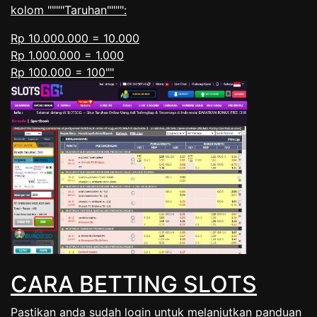
kolom """"Taruhan"""":
Rp 10.000.000 = 10.000
Rp 1.000.000 = 1.000
Rp 100.000 = 100""
CARA BETTING SLOTS
Pastikan anda sudah login untuk melanjutkan panduan