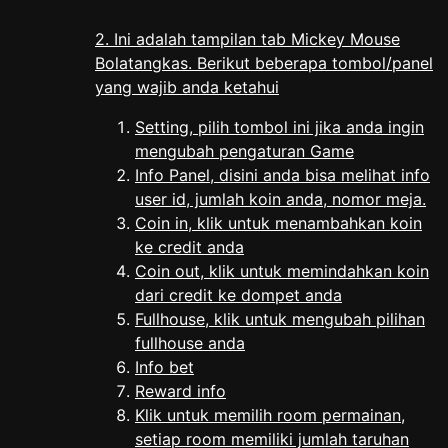
2. Ini adalah tampilan tab Mickey Mouse
Bolatangkas. Berikut beberapa tombol/panel
yang wajib anda ketahui
Setting, pilih tombol ini jika anda ingin
mengubah pengaturan Game
Info Panel, disini anda bisa melihat info
user id, jumlah koin anda, nomor meja.
Coin in, klik untuk menambahkan koin
ke credit anda
Coin out, klik untuk memindahkan koin
dari credit ke dompet anda
Fullhouse, klik untuk mengubah pilihan
fullhouse anda
Info bet
Reward info
Klik untuk memilih room permainan,
setiap room memiliki jumlah taruhan