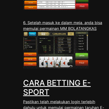
6. Setelah masuk ke dalam meja, anda bisa
memulai permainan MM BOLATANGKAS
CARA BETTING E-
SPORT
Pastikan telah melakukan login terlebih
dahulu untuk memulai permainan taruhan E-