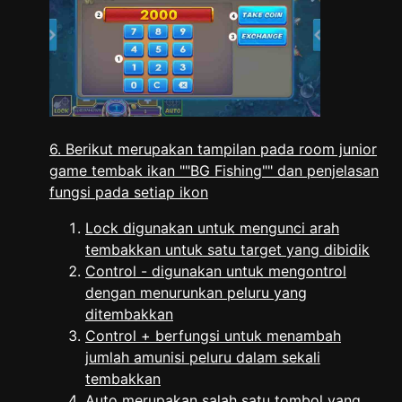
6. Berikut merupakan tampilan pada room junior
game tembak ikan ""BG Fishing"" dan penjelasan
fungsi pada setiap ikon
Lock digunakan untuk mengunci arah
tembakkan untuk satu target yang dibidik
Control - digunakan untuk mengontrol
dengan menurunkan peluru yang
ditembakkan
Control + berfungsi untuk menambah
jumlah amunisi peluru dalam sekali
tembakkan
Auto merupakan salah satu tombol yang