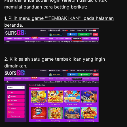
Pastikan anda sudah login terlebih dahulu untuk
memulai panduan cara betting berikut:
1. Pilih menu game ""TEMBAK IKAN"" pada halaman
beranda.
2. Klik salah satu game tembak ikan yang ingin
dimainkan.