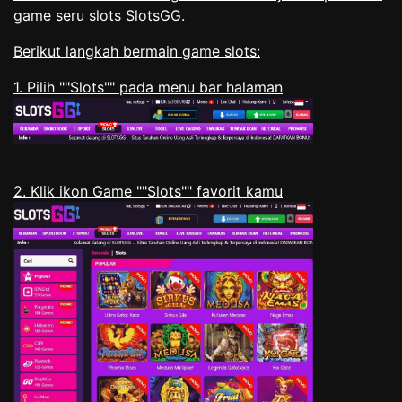
game seru slots SlotsGG.
Berikut langkah bermain game slots:
1. Pilih ""Slots"" pada menu bar halaman
2. Klik ikon Game ""Slots"" favorit kamu