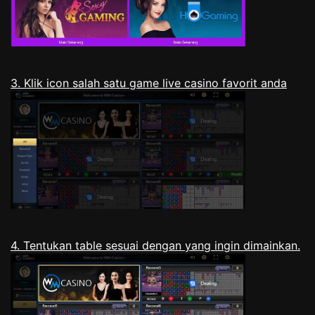
3. Klik icon salah satu game live casino favorit anda
4. Tentukan table sesuai dengan yang ingin dimainkan.