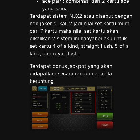
ace pair : kombinasi dari 2 kartu ace
yang sama
Terdapat sistem NJX2 atau disebut dengan
non joker di kali 2 jadi nilai set kartu murni
dari 7 kartu maka nilai set kartu akan
dikalikan 2 sistem ini hanyaberlaku untuk
set kartu 4 of a kind, straight flush, 5 of a
kind, dan royal flush.
Terdapat bonus jackpot yang akan
didapatkan secara random apabila
beruntung