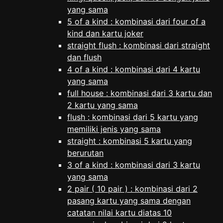
yang sama
5 of a kind : kombinasi dari four of a
kind dan kartu joker
straight flush : kombinasi dari straight
dan flush
4 of a kind : kombinasi dari 4 kartu
yang sama
full house : kombinasi dari 3 kartu dan
2 kartu yang sama
flush : kombinasi dari 5 kartu yang
memiliki jenis yang sama
straight : kombinasi 5 kartu yang
berurutan
3 of a kind : kombinasi dari 3 kartu
yang sama
2 pair ( 10 pair ) : kombinasi dari 2
pasang kartu yang sama dengan
catatan nilai kartu diatas 10