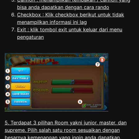
bisa anda dapatkan dengan cara rando
Checkbox : Klik checkbox berikut untuk tidak
menampilkan informasi ini lag
Exit : klik tombol exit untuk keluar dari menu
pengaturan
5. Terdapat 3 pilihan Room yakni junior, master, dan
supreme. Pilih salah satu room sesuaikan dengan
besarnya kemenangan yang ingin anda dapatkan,