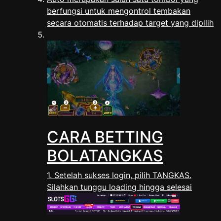
berfungsi untuk mengontrol tembakan
secara otomatis terhadap target yang dipilih
CARA BETTING
BOLATANGKAS
1. Setelah sukses login, pilih TANGKAS.
Silahkan tunggu loading hingga selesai